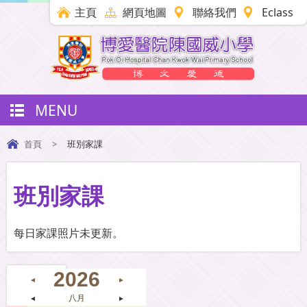
主頁
網頁地圖
聯絡我們
Eclass
MENU
首頁
>
班別家課
班別家課
每日家課照片未更新。
2026
◄
►
◄
八月
►