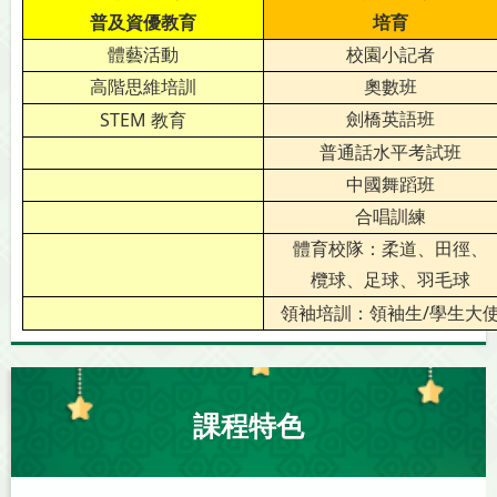
普及資優教育
培育
體藝活動
校園小記者
高階思維培訓
奧數班
STEM
劍橋英語班
教育
普通話水平考試班
中國舞蹈班
合唱訓練
體育校隊：柔道、田徑、
欖球、足球、羽毛球
/
領袖培訓：領袖生
學生大
課程特色