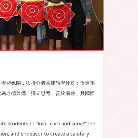
良學習氛圍，與持分者共建尚學社群；促進學
成為才德兼備、獨立思考、善於溝通、具國際
ate students to "love, care and serve" the
on, and endeavor to create a salutary