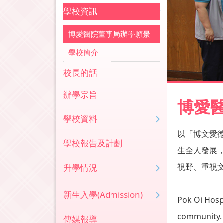
學校資訊
博愛醫院董事局辦學願景
學校簡介
校長的話
辦學宗旨
博愛
學校資料
以「博文愛
學校報告及計劃
生全人發展
視野、重視
升學情況
新生入學(Admission)
Pok Oi Hospi
community. 
傳媒報導