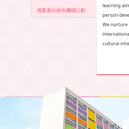
learning at
博愛邁向綠色機構計劃
person devel
We nurture s
internation
cultural in