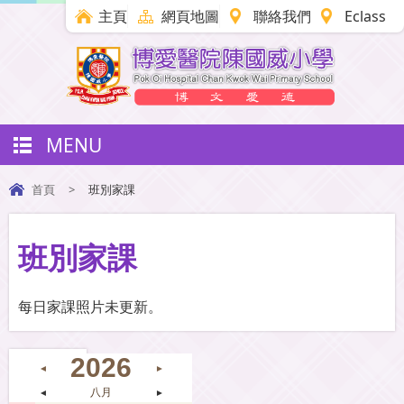
主頁
網頁地圖
聯絡我們
Eclass
MENU
首頁
>
班別家課
班別家課
每日家課照片未更新。
2026
◄
►
◄
八月
►