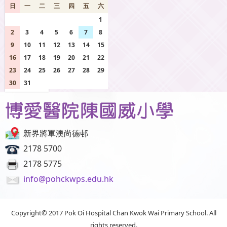
日
一
二
三
四
五
六
26
27
28
29
30
31
1
2
3
4
5
6
7
8
9
10
11
12
13
14
15
16
17
18
19
20
21
22
23
24
25
26
27
28
29
30
31
1
2
3
4
5
新界將軍澳尚德邨
2178 5700
2178 5775
info@pohckwps.edu.hk
Copyright© 2017 Pok Oi Hospital Chan Kwok Wai Primary School. All
rights reserved.