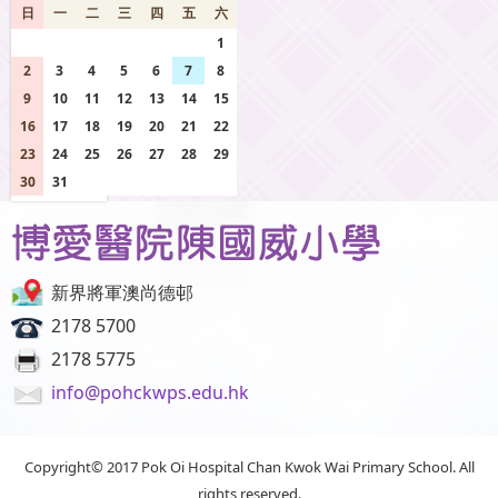
日
一
二
三
四
五
六
26
27
28
29
30
31
1
2
3
4
5
6
7
8
9
10
11
12
13
14
15
16
17
18
19
20
21
22
23
24
25
26
27
28
29
30
31
1
2
3
4
5
新界將軍澳尚德邨
2178 5700
2178 5775
info@pohckwps.edu.hk
Copyright© 2017 Pok Oi Hospital Chan Kwok Wai Primary School. All
rights reserved.