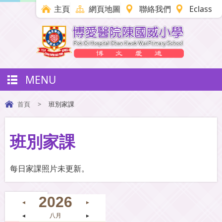
主頁
網頁地圖
聯絡我們
Eclass
MENU
首頁
>
班別家課
班別家課
每日家課照片未更新。
2026
◄
►
◄
八月
►