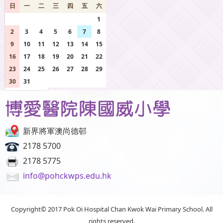
日
一
二
三
四
五
六
26
27
28
29
30
31
1
2
3
4
5
6
7
8
9
10
11
12
13
14
15
16
17
18
19
20
21
22
23
24
25
26
27
28
29
30
31
1
2
3
4
5
新界將軍澳尚德邨
2178 5700
2178 5775
info@pohckwps.edu.hk
Copyright© 2017 Pok Oi Hospital Chan Kwok Wai Primary School. All
rights reserved.