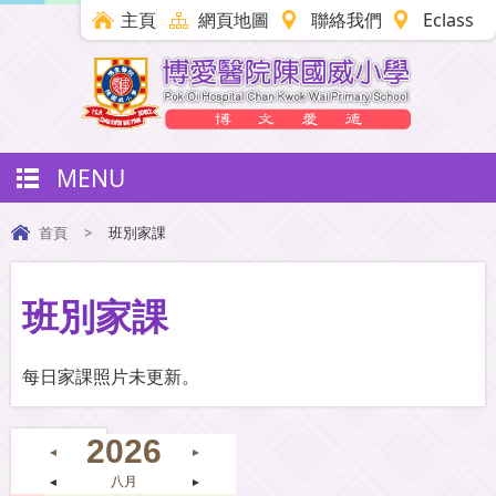
主頁
網頁地圖
聯絡我們
Eclass
MENU
首頁
>
班別家課
班別家課
每日家課照片未更新。
2026
◄
►
◄
八月
►