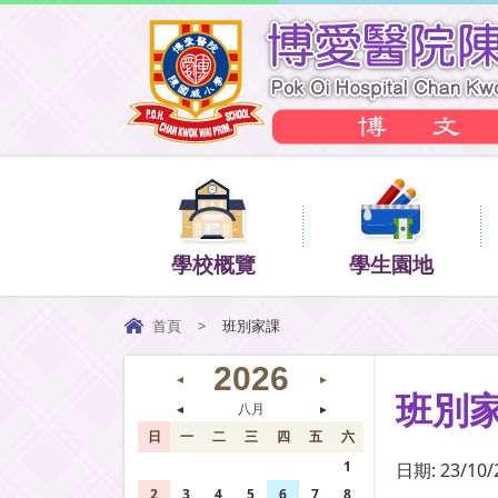
學校概覽
學生園地
首頁
>
班別家課
2026
◄
►
班別
◄
八月
►
日
一
二
三
四
五
六
26
27
28
29
30
31
1
日期:
23/10/
2
3
4
5
6
7
8