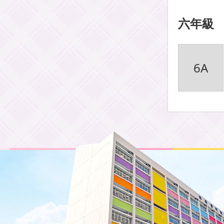
六年級
6A