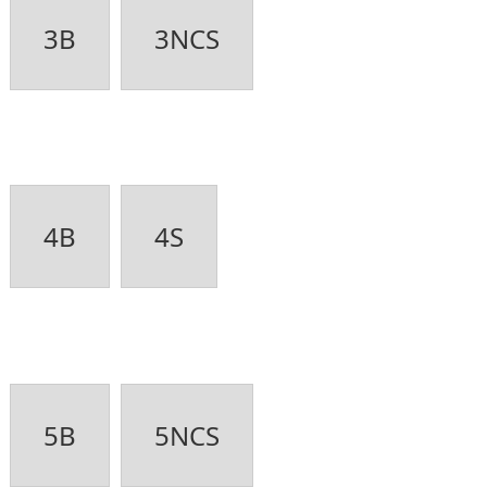
3B
3NCS
4B
4S
5B
5NCS