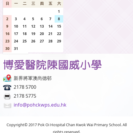
日
一
二
三
四
五
六
26
27
28
29
30
31
1
2
3
4
5
6
7
8
9
10
11
12
13
14
15
16
17
18
19
20
21
22
23
24
25
26
27
28
29
30
31
1
2
3
4
5
新界將軍澳尚德邨
2178 5700
2178 5775
info@pohckwps.edu.hk
Copyright© 2017 Pok Oi Hospital Chan Kwok Wai Primary School. All
rights reserved.