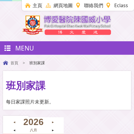
主頁
網頁地圖
聯絡我們
Eclass
MENU
首頁
>
班別家課
班別家課
每日家課照片未更新。
2026
◄
►
◄
八月
►