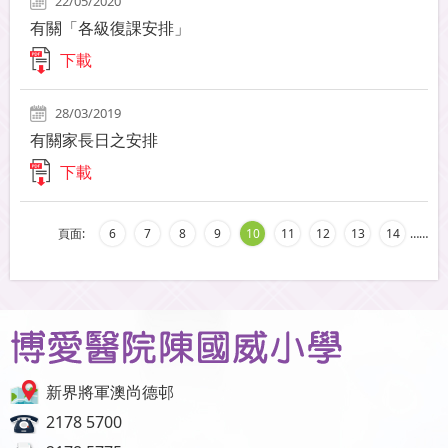
22/05/2020
有關「各級復課安排」
下載
28/03/2019
有關家長日之安排
下載
頁面:
6
7
8
9
10
11
12
13
14
…
…
新界將軍澳尚德邨
2178 5700