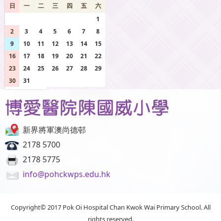
日
一
二
三
四
五
六
26
27
28
29
30
31
1
2
3
4
5
6
7
8
9
10
11
12
13
14
15
16
17
18
19
20
21
22
23
24
25
26
27
28
29
30
31
1
2
3
4
5
新界將軍澳尚德邨
2178 5700
2178 5775
info@pohckwps.edu.hk
Copyright© 2017 Pok Oi Hospital Chan Kwok Wai Primary School. All
rights reserved.