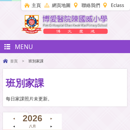
主頁
網頁地圖
聯絡我們
Eclass
MENU
首頁
>
班別家課
班別家課
每日家課照片未更新。
2026
◄
►
◄
八月
►