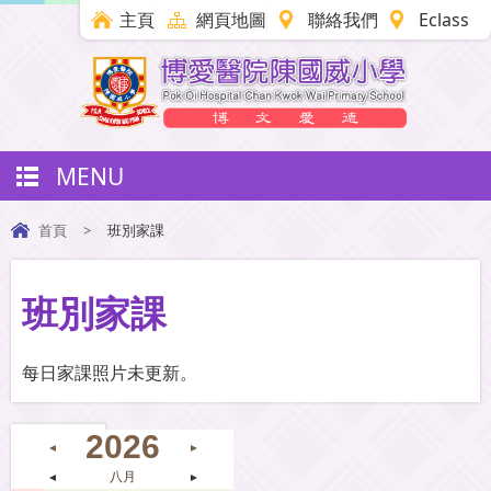
主頁
網頁地圖
聯絡我們
Eclass
MENU
首頁
>
班別家課
班別家課
每日家課照片未更新。
2026
◄
►
◄
八月
►