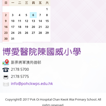
日
一
二
三
四
五
六
26
27
28
29
30
31
1
2
3
4
5
6
7
8
9
10
11
12
13
14
15
16
17
18
19
20
21
22
23
24
25
26
27
28
29
30
31
1
2
3
4
5
新界將軍澳尚德邨
2178 5700
2178 5775
info@pohckwps.edu.hk
Copyright© 2017 Pok Oi Hospital Chan Kwok Wai Primary School. All
rights reserved.